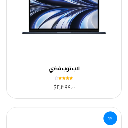
لاب توب فضي
تم التقييم
$
٢,٣٩٩.٠٠
٤
من ٥
٧%