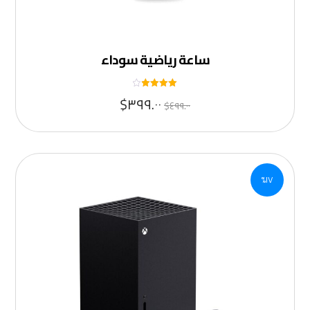
ساعة رياضية سوداء
تم التقييم
$
٣٩٩.٠٠
$
٤٩٩.٠٠
٤
من ٥
١٧%