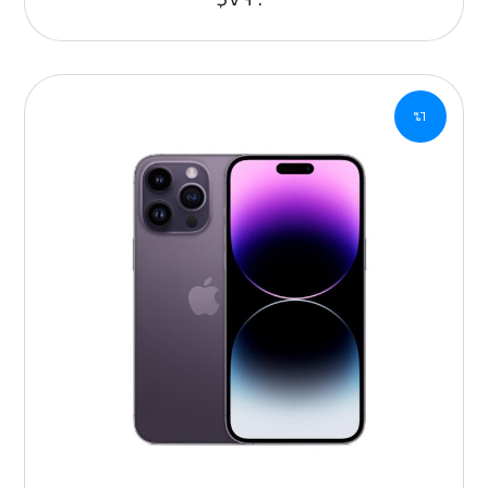
من ٥
٦%