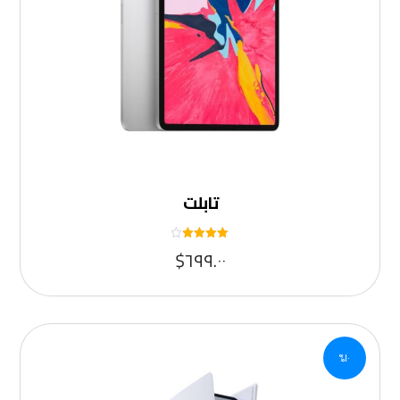
تابلت
تم التقييم
$
٦٩٩.٠٠
٤
من ٥
١٠%