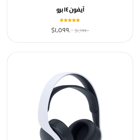
آيفون ١٤ برو
تم التقييم
$
١,٥٩٩.٠٠
$
١,٦٩٩.٠٠
٥
من ٥