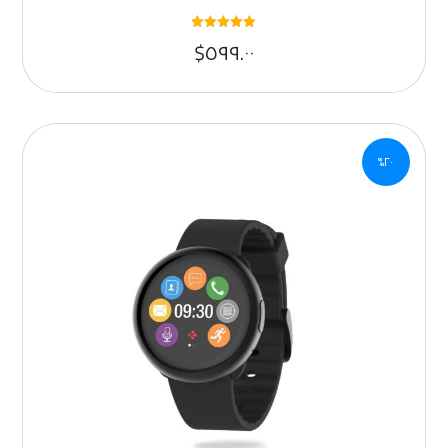
تم التقييم
$
٥٩٩.٠٠
٥
من ٥
٢٠%