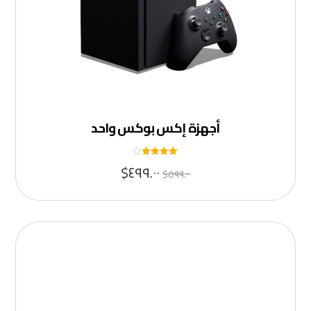
أجهزة إكس بوكس ​​واحد
تم التقييم
$
٤٩٩.٠٠
$
٥٩٩.٠٠
٤
من ٥