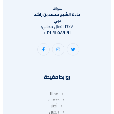
عنواننا:
جادة الشيخ محمد بن راشد
دبي
٢٤/٧ اتصال مجاني:
٥٨٩١٩١ ٢٠١٠٩١ +
روابط مفيدة
محلنا
خدمات
أخبار
اتصال