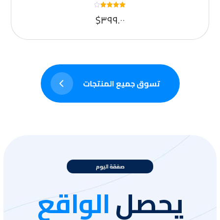
تم التقييم
$
٣٩٩.٠٠
٤
من ٥
تسوق جميع المنتجات
صفقة اليوم
يحصل
الواقع