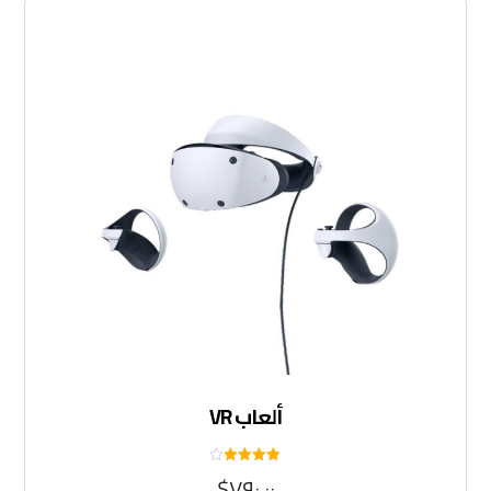
ألعاب VR
تم التقييم
$
٧٩٠.٠٠
٤