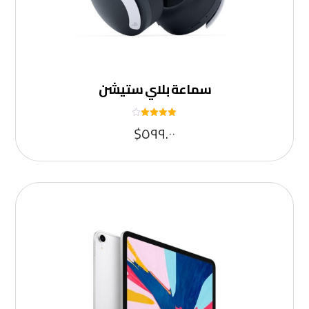
سماعة بلاي ستيشن
تم التقييم
$
٥٩٩.٠٠
٤
من ٥