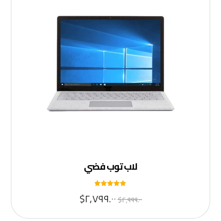
لاب توب فضي
تم التقييم
$
٢,٧٩٩.٠٠
$
٢,٩٩٩.٠٠
٥
من ٥