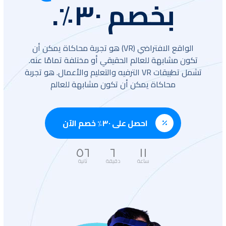
بخصم ٣٠٪.
الواقع الافتراضي (VR) هو تجربة محاكاة يمكن أن
تكون مشابهة للعالم الحقيقي أو مختلفة تمامًا عنه.
تشمل تطبيقات VR الترفيه والتعليم والأعمال. هو تجربة
محاكاة يمكن أن تكون مشابهة للعالم
احصل على ٣٠٪ خصم الآن
٥٤
٦
١١
ساعة
دقيقة
ثانية