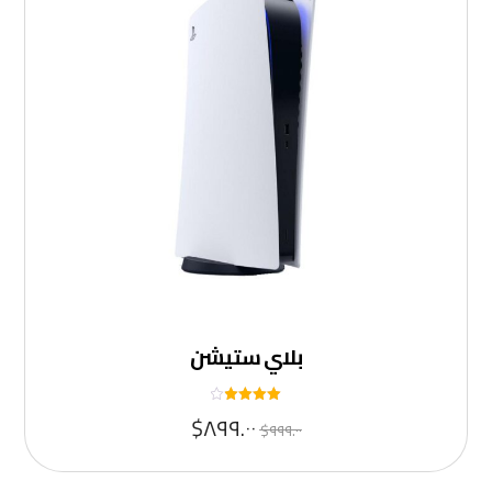
بلاي ستيشن
تم التقييم
$
٨٩٩.٠٠
$
٩٩٩.٠٠
٤
من ٥