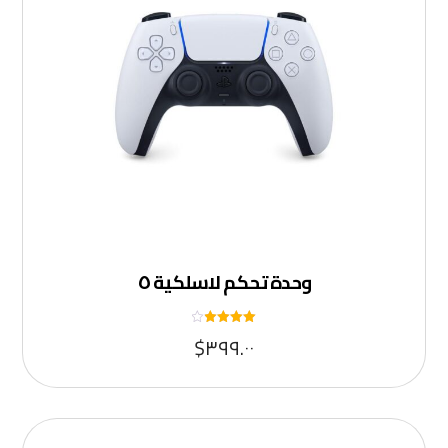
وحدة تحكم لاسلكية ٥
تم التقييم
$
٣٩٩.٠٠
٤
من ٥